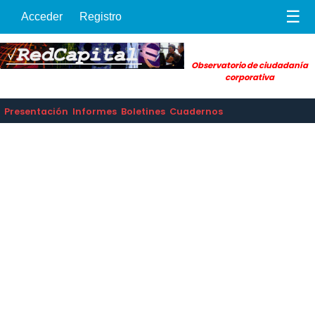
☰
Acceder
Registro
Observatorio de ciudadanía
corporativa
Presentación
Informes
Boletines
Cuadernos