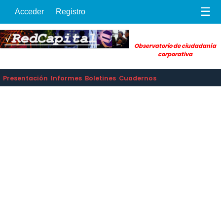
☰
Acceder
Registro
Observatorio de ciudadanía
corporativa
Presentación
Informes
Boletines
Cuadernos