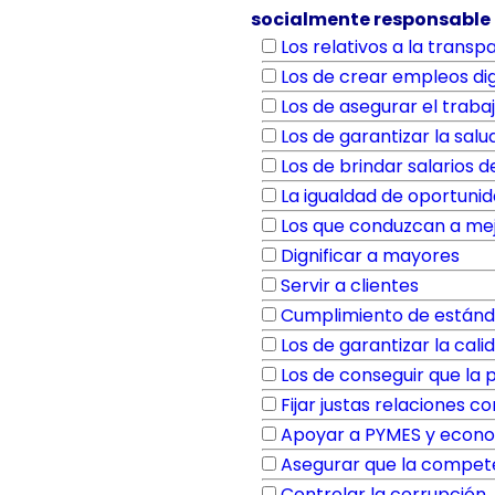
socialmente responsable
Los relativos a la trans
Los de crear empleos di
Los de asegurar el trabaj
Los de garantizar la salu
Los de brindar salarios 
La igualdad de oportuni
Los que conduzcan a mejo
Dignificar a mayores
Servir a clientes
Cumplimiento de estánd
Los de garantizar la cali
Los de conseguir que la 
Fijar justas relaciones 
Apoyar a PYMES y econo
Asegurar que la compete
Controlar la corrupción