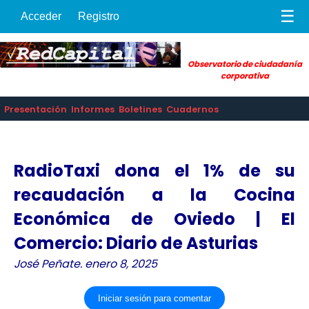
☰
Acceder
Registro
Observatorio de ciudadanía
corporativa
Presentación
Informes
Boletines
Cuadernos
RadioTaxi dona el 1% de su
recaudación a la Cocina
Económica de Oviedo | El
Comercio: Diario de Asturias
José Peñate. enero 8, 2025
Iniciar sesión para comentar