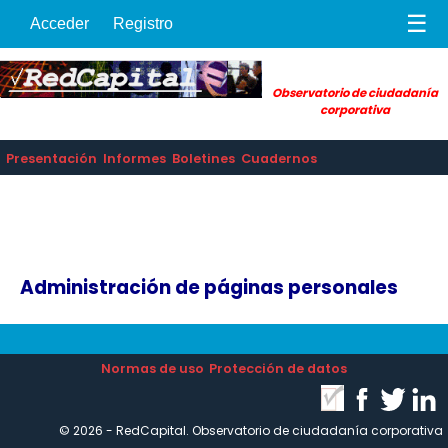
☰
Acceder
Registro
Observatorio de ciudadanía
corporativa
Presentación
Informes
Boletines
Cuadernos
Administración de páginas personales
Normas de uso
Protección de datos
© 2026 - RedCapital. Observatorio de ciudadanía corporativa