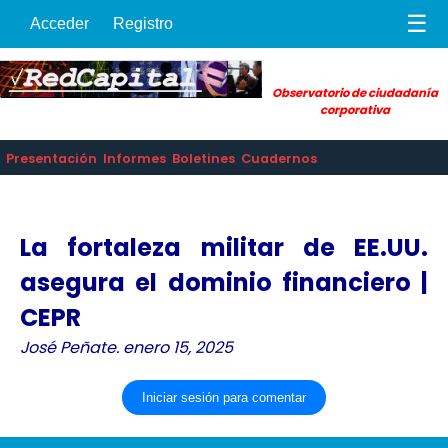
☰
Acceder
Registro
Observatorio de ciudadanía
corporativa
Presentación
Informes
Boletines
Cuadernos
La fortaleza militar de EE.UU.
asegura el dominio financiero |
CEPR
José Peñate. enero 15, 2025
Iniciar sesión para comentar