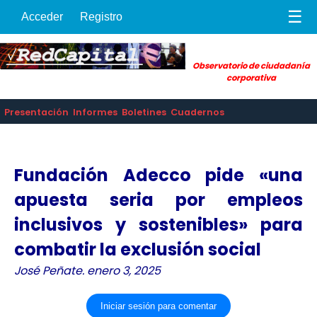
☰
Acceder
Registro
Observatorio de ciudadanía
corporativa
Presentación
Informes
Boletines
Cuadernos
Fundación Adecco pide «una
apuesta seria por empleos
inclusivos y sostenibles» para
combatir la exclusión social
José Peñate. enero 3, 2025
Iniciar sesión para comentar