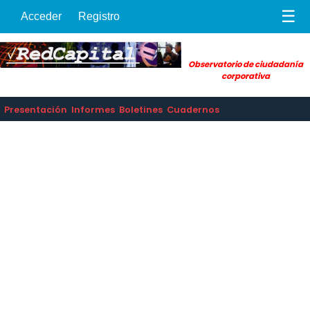
☰
Acceder
Registro
Observatorio de ciudadanía
corporativa
Presentación
Informes
Boletines
Cuadernos