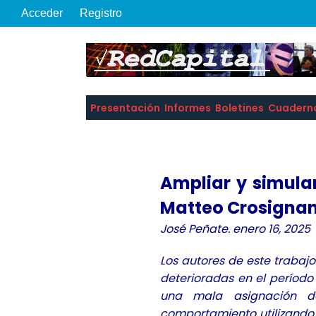
Acceder
Registro
Presentación
Informes
Boletines
Cuadern
Ampliar y simular
Matteo Crosignan
José Peñate. enero 16, 2025
Los autores de este trabaj
deterioradas en el período
una mala asignación de
comportamiento utilizando 