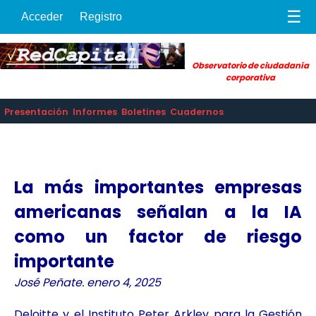
☰
Acceder
Registro
Observatorio de ciudadanía
corporativa
Presentación
Informes
Boletines
Cuadernos
La más importantes empresas
americanas señalan a la IA
como un factor de riesgo
importante
José Peñate. enero 4, 2025
Deloitte y el Instituto Peter Arkley para la Gestión